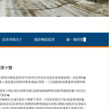
浜烘墠鎷涜仒
鑱旂郴鎴戜滑
鍦ㄧ嚎鐣欒█
缓宸ヤ綔
厷濮斾功璁板悤鍥借帀涓€琛岃巺涓存垜鍙告寚瀵兼敮閮ㄥ伐浣溿€�
浠ユ潵鍙戞尌鍏氬憳骞查儴妯¤寖甯﹀ご浣滅敤锛屾墦濂界柅鎯呴樆
儴宸ヤ綔浜堜互鍏呭垎鑲畾锛屾櫤娴蜂綔涓轰竴瀹舵皯钀ヤ紒涓氾
硅壊銆�
暣锛屽厷鏀儴宸ヤ綔鐢卞壇涔﹁涓绘寔锛岃缁х画鍙戞壃鍏氭
鍚堝伐浣滆鐐癸紝涓嶆姌涓嶆墸瀹屾垚鍏氬鐨勮瀹氬姩浣滐紱浜
姝ュ姞澶у鍏氬憳骞查儴鐨勭鐞嗗拰瑕佹眰锛屾姄濂藉厷鍛樺共閮ㄩ