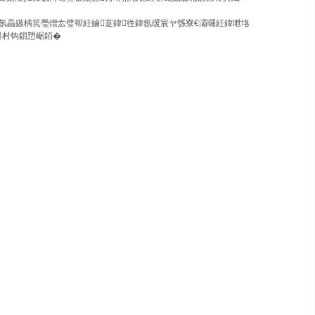
氬畾鏃楀笢璺熷厷璧帮紝鏀寔鍏徃鍏氬缓宸ヤ綔寮€灞曪紝鍏呭垎
姘村钩鎻愬崌銆�