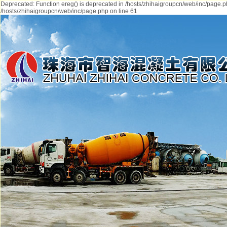
Deprecated: Function ereg() is deprecated in /hosts/zhihaigroupcn/web/inc/page.p
/hosts/zhihaigroupcn/web/inc/page.php on line 61