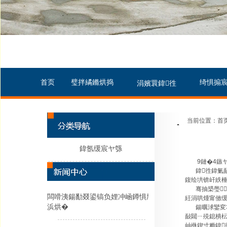
首页
璧拌繘鏅烘捣
绮惧搧
涓嬪睘鍏徃
当前位置：首页
鍏氬缓宸ヤ綔
9鏈�4鏃
鍏徃鍏氭敮閮
鍑绘垬锛屽紩棰
骞抽槼璺
闆嗗洟鍚勫叕鍙镐负娌冲崡鐏惧尯
紝涓哄煄甯傚缓
浜烘�
鍚曞浗鑾変功璁
敮閮ㄧ殑鎴樻枟
屾槸鍥寸粫鍏