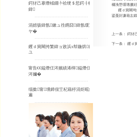
鍔犲己搴熸棫鐗╄祫绠＄悊鍔╂帹
槦浼嶅缓璁撅紝
鍏
钁ｄ簨闀垮姙鍏
鍙戞尌濂藉厷鍛
涓婄骇鍏氬鏉ュ徃鎸囧鍏氬缓宸
ヤ�
上一条：
鍔犲
下一条：
钁ｄ
钁ｄ簨闀挎繁鍏ョ敓浜х幇鍦烘鏌
ユ
甯告€€鎰熸仼涔嬪績浠樿鎰熸仼
涔嬭�
缁撳甯壎鍗佷笁杞藉杽涓炬暚鑻
遍