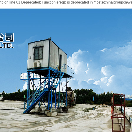
hp on line 61 Deprecated: Function ereg() is deprecated in /hosts/zhihaigroupcn/we