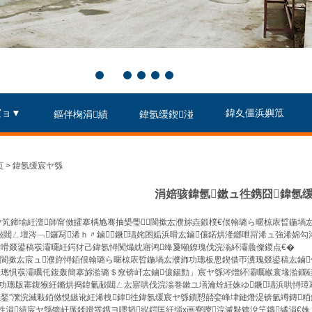
宸ョ▼
鍏夊僵浜嬩笟
鏂伴椈涓績
鍏氬缓鍥湴
 > 鍏氬缓宸ヤ綔
涓婄骇鍏氬鏉ュ徃鎸囧鍏氬
ヤ笂鍗堬紝澶師甯傚皬搴楀尯骞抽槼璺閬撳厷濮旀垚鍛樸€佷翰璐ら暱椋庡晢鍦堝
ㄥ壇涔﹁鑼冩浠ｈ〃鏀鐝瓙姹囨姤浜嗗厷鏀儴鍩烘湰鎯呭喌浠ュ強浠婂勾
嗗叕鍙稿彂灞曪紝鍔犲己鍏氬憳闃熶紞寤鸿绛夐噸鐐瑰伐浣滃紑灞曟儏鍐点€�
閬撳厷宸ュ濮斿憳銆佷翰璐ら暱椋庡晢鍦堝厷濮斾功璁板悤鍥借帀瀵瑰叕鍙稿厷鏀
璁惧彂灞曞仛鍑轰簡搴旀湁璐＄尞锛屽厷鏀儴鍚勯」宸ヤ綔涔熷紑灞曞緱寰堟湁鐗
版寚鍑猴紝鏅烘捣鍏氭敮閮ㄥ厷寤哄伐浣滃巻鏉ユ墡瀹烇紝姝ゆ鐝瓙浜哄憳璋冩
鍫″瀿浣滅敤銆傚悓鏃讹紝浠栧鍏徃鍏氬缓宸ヤ綔鎻愬嚭娈峰垏鏈熸湜锛氫竴鏄粨
徃涓績宸ヤ綔锛屽厖鍒嗗彂鎸ヨ嚜韬紭鍔匡紝缁х画寮曢浣滅敤锛涗笁鏄繘涓€