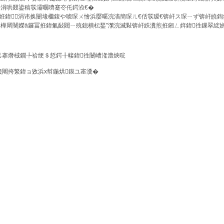
涓哄叕鍙稿彂灞曞嚌蹇冭仛鍔涖€�
涓讳换闄堟檵鍑や唬琛ㄨ懀浜嬮暱浣滀簡琛ㄦ€佸彂瑷€锛屽ス琛ㄧず锛屽皢鍧
樺厛閿嬫ā鑼冨拰鍏氭敮閮ㄧ殑鎴樻枟鍫″瀿浣滅敤锛屽紩瀵煎拰鎺ㄥ姩鍏徃鏁翠綋
己搴熸棫鐗╄祫绠＄悊鍔╂帹鍏徃闄嶆湰澧炴晥
簨闀挎繁鍏ョ敓浜х幇鍦烘鏌ユ寚瀵�